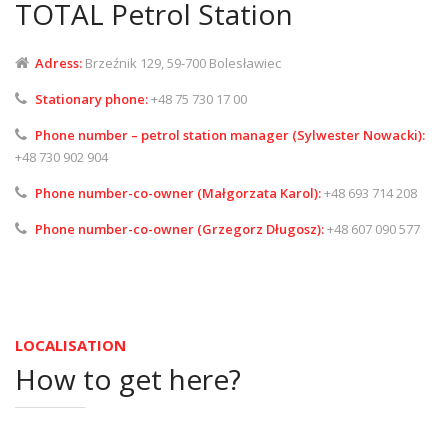
TOTAL Petrol Station
Adress:
Brzeźnik 129, 59-700 Bolesławiec
Stationary phone:
+48 75 730 17 00
Phone number – petrol station manager (Sylwester Nowacki):
+48 730 902 904
Phone number-co-owner (Małgorzata Karol):
+48 693 714 208
Phone number-co-owner (Grzegorz Długosz):
+48 607 090 577
LOCALISATION
How to get here?