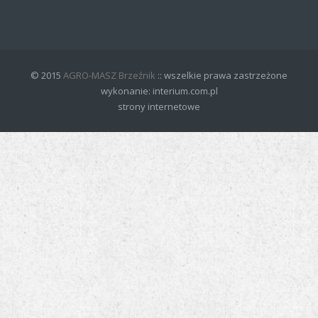
© 2015
AGRO-MASZ Brzeźnik
:: wszelkie prawa zastrzeżone
wykonanie:
interium.com.pl
strony internetowe