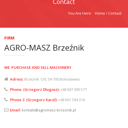
Contact
PETROL STATION
You are here
You Are Here:
Home
/ Contact
ABOUT US
FIRM
CONTACT
AGRO-MASZ Brzeźnik
WE PURCHASE AND SELL MACHINERY
Adress:
Brzeźnik 129, 59-700 Bolesławiec
Phone. (Grzegorz Długosz):
+48 607 090 577
Phone 2. (Grzegorz Karol):
+48 601 594 316
Email:
kontakt@agromasz-brzeznik.pl